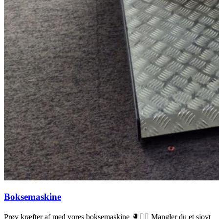
Boksemaskine
Prøv kræfter af med vores boksemaskine 🥊🦸‍♂️ Mangler du et sjovt