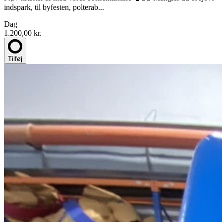
indspark, til byfesten, polterab...
Dag
1.200,00 kr.
Tilføj